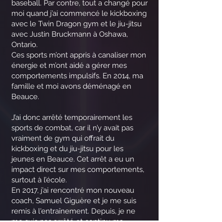
baseball. Par contre, tout a changé pour
moi quand j’ai commencé le kickboxing
avec le Twin Dragon gym et le jiu-jitsu
avec Justin Bruckmann à Oshawa,
Ontario.
Ces sports m’ont appris à canaliser mon
énergie et m’ont aidé a gérer mes
comportements impulsifs. En 2014, ma
famille et moi avons déménagé en
Beauce.
J’ai donc arrêté temporairement les
sports de combat, car il n’y avait pas
vraiment de gym qui offrait du
kickboxing et du jiu-jitsu pour les
jeunes en Beauce. Cet arrêt a eu un
impact direct sur mes comportements,
surtout à l’école.
En 2017, j’ai rencontré mon nouveau
coach, Samuel Giguère et je me suis
remis à l'entraînement. Depuis, je ne
me suis pas arrêté et continu ma